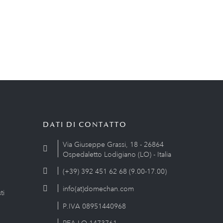
DATI DI CONTATTO
Via Giuseppe Grassi, 18 - 26864
Ospedaletto Lodigiano (LO) - Italia
(+39) 392 451 62 68 (9.00-17.00)
info(at)domechan.com
ti
P.IVA 08951440968