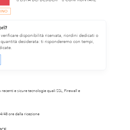
ZINO
ori?
erificare disponibilità riservata, riordini dedicati o
la quantità desiderata: ti risponderemo con tempi,
dicate.
iù recenti e sicure tecnologie quali SSL, Firewall e
4/48 ore dalla ricezione
RCE