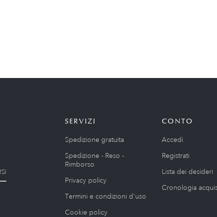
SERVIZI
CONTO
Spedizione gratuita
Accedi
Spedizione - Reso -
Registrati
Rimborso
Lista dei desideri
SI
Privacy policy
Cronologia acquis
Termini e condizioni d'uso
Cookie policy