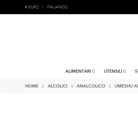
€
EUR
ITALIANO
ALIMENTARI
UTENSILI
S
HOME
ALCOLICI
ANALCOLICO
UMESHU AN