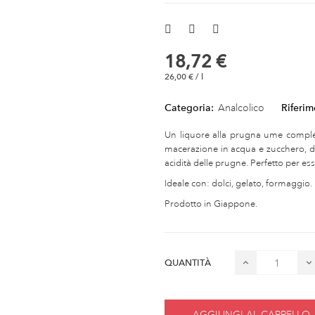
18,72 €
26,00 € / l
Categoria:
Analcolico
Riferim
Un liquore alla prugna ume comple
macerazione in acqua e zucchero, da
acidità delle prugne. Perfetto per e
Ideale con: dolci, gelato, formaggio.
Prodotto in Giappone.
QUANTITÀ
AGGIUNGI AL CARRELLO