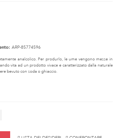
ento:
ARP-85774596
tamente analcolico. Per produrlo, le ume vengono messe in
ndo vita ad un prodotto vivace e caratterizzato dalla naturale
ssere bevuto con soda o ghiaccio.
LISTA DEI DESIDERI
CONFRONTARE