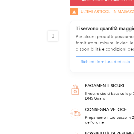
ULTIMI ARTICOLI IN MAGAZ
Ti servono quantità maggi
Per alcuni prodotti possiamo v
forniture su misura. Inviaci 
disponibilità e condizioni de
Richiedi fornitura dedicata
PAGAMENTI SICURI
Il nostro sito si basa sulle p
DNS Guard
CONSEGNA VELOCE
Prepariamo il tuo pacco in 2
dell'ordine
POSSIBILITÀ DI RESI ME