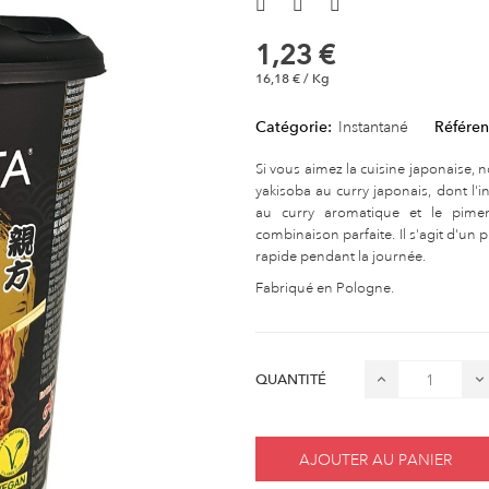
1,23 €
16,18 € / Kg
Catégorie:
Instantané
Référen
Si vous aimez la cuisine japonaise,
yakisoba au curry japonais, dont l'in
au curry aromatique et le pime
combinaison parfaite. Il s'agit d'un p
rapide pendant la journée.
Fabriqué en Pologne.
QUANTITÉ
AJOUTER AU PANIER