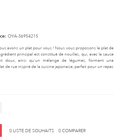
ce:
OYA-36954215
 nous avons un plat pour vous ! Nous vous proposons le plat de
grédient principal est constitué de nouilles, qui, avec la sauce
nt doux, ainsi qu'un mélange de légumes, forment une
lat de rue inspiré de la cuisine japonaise, parfait pour un repas
LISTE DE SOUHAITS
COMPARER