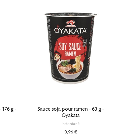
 176 g -
Sauce soja pour ramen - 63 g -
Somen 
Oyakata
Instantané
0,96 €