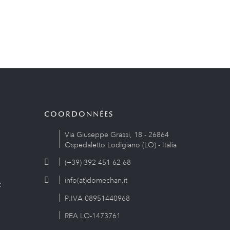
COORDONNÉES
Via Giuseppe Grassi, 18 - 26864
Ospedaletto Lodigiano (LO) - Italia
(+39) 392 451 62 68
info(at)domechan.it
t
P.IVA 08951440968
REA LO-1473761