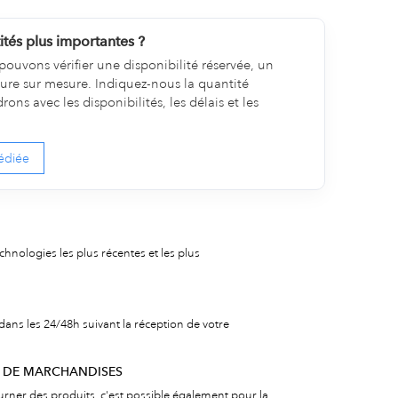
tés plus importantes ?
pouvons vérifier une disponibilité réservée, un
ture sur mesure. Indiquez-nous la quantité
ns avec les disponibilités, les délais et les
édiée
echnologies les plus récentes et les plus
dans les 24/48h suivant la réception de votre
R DE MARCHANDISES
urner des produits, c'est possible également pour la