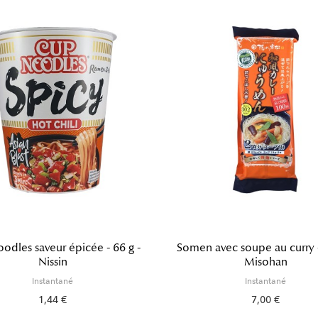
odles saveur épicée - 66 g -
Somen avec soupe au curry -
Nissin
Misohan
Instantané
Instantané
1,44 €
7,00 €