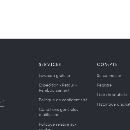
SERVICES
COMPTE
Livraison gratuite
Se connecter
Expédition - Retour -
Registre
Remboursement
Liste de souhaits
Politique de confidentialité
ER
Historique d'acha
Conditions générales
d'utilisation
Politique relative aux
cookies