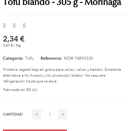
Tofu blando - 305 g - Morinaga
2,34 €
7,67 € / Kg
Categoría:
Tofu
Referencia:
MOR-74893330
Proteína vegetal baja en grasa para salsas, salsas y batidos. Excelente
alternativa a los huevos y los productos lácteos. No requiere
refrigeración hasta que se abre.
Fabricado en EE.UU.
CANTIDAD