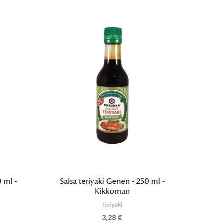
0 ml -
Salsa teriyaki Genen - 250 ml -
Salsa t
Kikkoman
Teriyaki
3,28 €