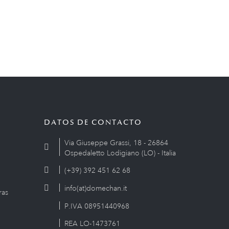
DATOS DE CONTACTO
Via Giuseppe Grassi, 18 - 26864
Ospedaletto Lodigiano (LO) - Italia
(+39) 392 451 62 68
info(at)domechan.it
ras
P.IVA 08951440968
REA LO-1473761