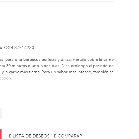
a:
QXR-87514230
eal para una barbacoa perfecta y única: viértalo sobre la carne
ante 30 minutos o uno o dos días. Si se prolonga el periodo de
 y la carne más tierna. Para un sabor más intenso, también se
occión.
LISTA DE DESEOS
COMPARAR