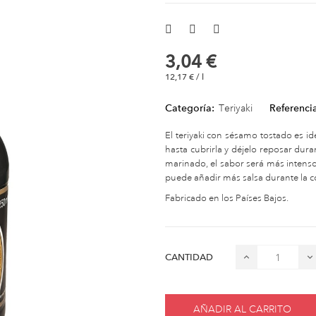
3,04 €
12,17 € / l
Categoría:
Teriyaki
Referenci
El teriyaki con sésamo tostado es id
hasta cubrirla y déjelo reposar dur
marinado, el sabor será más intenso
puede añadir más salsa durante la c
Fabricado en los Países Bajos.
CANTIDAD
AÑADIR AL CARRITO