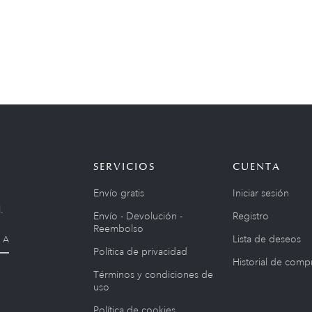
SERVICIOS
CUENTA
Envío gratis
Iniciar sesión
.
Envío - Devolución -
Registro
Reembolso
Lista de deseos
 A
Política de privacidad
Historial de comp
Términos y condiciones de
uso
Política de cookies