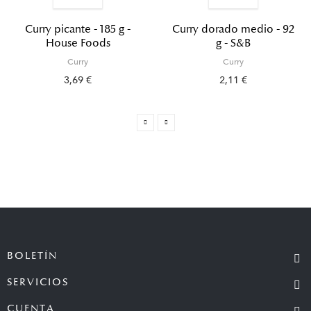
Curry picante - 185 g -
Curry dorado medio - 92
House Foods
g - S&B
Curry
Curry
3,69 €
2,11 €
BOLETÍN
SERVICIOS
CUENTA