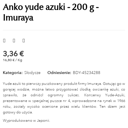
Anko yude azuki - 200 g -
Imuraya
3,36 €
16,80 € / Kg
Kategoria:
Słodycze
Odniesienie:
BDY-45234288
Yude azuki to pierwszy puszkowany produkt firmy Imuraya. Gotując go w
gorącej wodzie, można łatwo przygotować słodką owsiankę azuki, co
sprawiło, że odniósł ogromny sukces. Konserwy Yude-Azuki,
prezentowane w specjalnej puszce nr 4, wprowadzone na rynek w 1966
roku, zostały wysoko ocenione przez wielu klientów. Ten dżem jest
gotowy do użycia.
Wyprodukowano w Japonii.