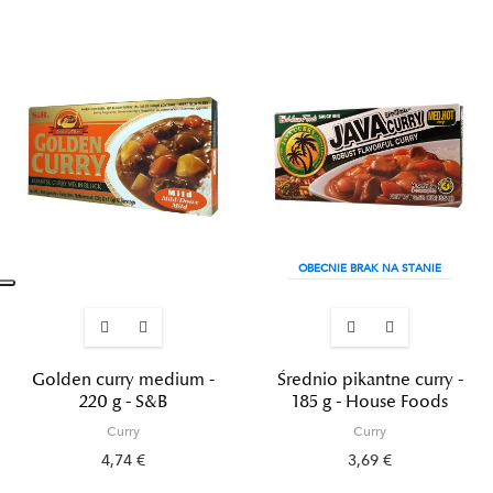
OBECNIE BRAK NA STANIE
Golden curry medium -
Średnio pikantne curry -
220 g - S&B
185 g - House Foods
Curry
Curry
4,74 €
3,69 €