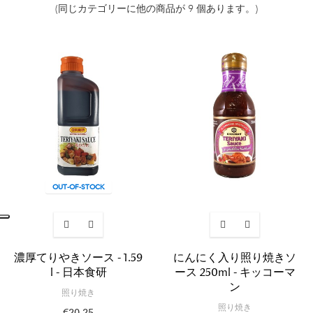
(同じカテゴリーに他の商品が 9 個あります。)
OUT-OF-STOCK
濃厚てりやきソース - 1.59
にんにく入り照り焼きソ
l - 日本食研
ース 250ml - キッコーマ
ン
照り焼き
照り焼き
€20.25