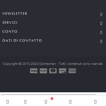
NEWSLETTER
SERVIZI
CONTO
DATI DI CONTATTO
Copyright © 2015-2026 Domechan - Tutti i contenuti sono riservati.
Le tue preferenze relative alla privacy
0