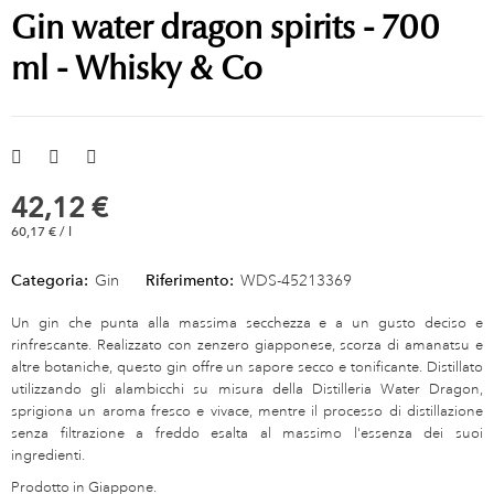
Gin water dragon spirits - 700
ml - Whisky & Co
42,12 €
60,17 € / l
Categoria:
Gin
Riferimento:
WDS-45213369
Un gin che punta alla massima secchezza e a un gusto deciso e
rinfrescante. Realizzato con zenzero giapponese, scorza di amanatsu e
altre botaniche, questo gin offre un sapore secco e tonificante. Distillato
utilizzando gli alambicchi su misura della Distilleria Water Dragon,
sprigiona un aroma fresco e vivace, mentre il processo di distillazione
senza filtrazione a freddo esalta al massimo l'essenza dei suoi
ingredienti.
Prodotto in Giappone.