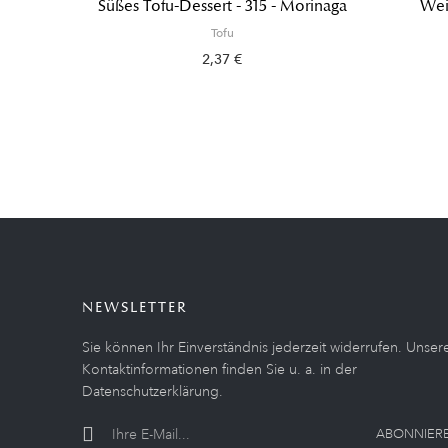
Süßes Tofu-Dessert - 315 - Morinaga
Weic
Tofu
2,37 €
NEWSLETTER
Sie können Ihr Einverständnis jederzeit widerrufen. Unser
Kontaktinformationen finden Sie u. a. in der
Datenschutzerklärung.
ABONNIER