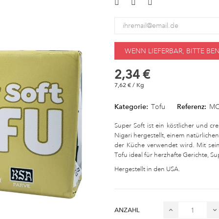
WENN LIEFERBAR, BITTE B
2,34 €
7,62 € / Kg
Kategorie:
Tofu
Referenz:
MO
Super Soft ist ein köstlicher und c
Nigari hergestellt, einem natürlich
der Küche verwendet wird. Mit sei
Tofu ideal für herzhafte Gerichte, 
Hergestellt in den USA.
ANZAHL