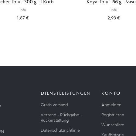
her Tofu - 300 g - J Korb
Koya-Tofu - 66 g - Mis
Tofu
Tofu
1,87 €
2,93 €
DIENSTLEISTUNGEN
KONTO
Gratis versand
Anmelden
e
Versand - Rückgabe -
Registrieren
Rückerstattung
Wunschliste
Datenschutzrichtlinie
EN
Kaufhistorie