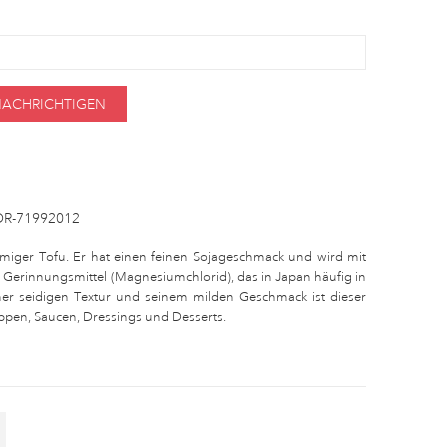
ENACHRICHTIGEN
R-71992012
remiger Tofu. Er hat einen feinen Sojageschmack und wird mit
en Gerinnungsmittel (Magnesiumchlorid), das in Japan häufig in
ner seidigen Textur und seinem milden Geschmack ist dieser
Suppen, Saucen, Dressings und Desserts.