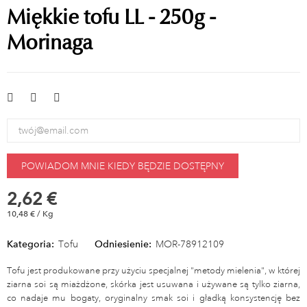
Miękkie tofu LL - 250g -
Morinaga
POWIADOM MNIE KIEDY BĘDZIE DOSTĘPNY
2,62 €
10,48 € / Kg
Kategoria:
Tofu
Odniesienie:
MOR-78912109
Tofu jest produkowane przy użyciu specjalnej "metody mielenia", w której
ziarna soi są miażdżone, skórka jest usuwana i używane są tylko ziarna,
co nadaje mu bogaty, oryginalny smak soi i gładką konsystencję bez