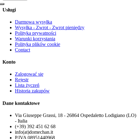
Usługi
Darmowa wysyłka
Wysyłka - Zwrot - Zwrot pieniędzy
Polityka prywatności
Warunki korzystania
Polityka plików cookie
Contact
Konto
Zalogować się
Rejestr
Lista życzeń
Historia zakupów
Dane kontaktowe
Via Giuseppe Grassi, 18 - 26864 Ospedaletto Lodigiano (LO)
- Italia
(+39) 392 451 62 68
info(at)domechan.it
P.IVA 08951440968