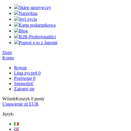
Sklep spożywczy
Narzędzia
Styl życia
Karta podarunkowa
Blog
B2B-Profesjonaliści
Poproś o to z Japonii
Dom
Konto
Rejestr
Lista życzeń
0
Porównaj
0
Sprawdzić
Zaloguj się
Wózek
Koszyk
0
pusty
Ustawienie
pl
EUR
Język: