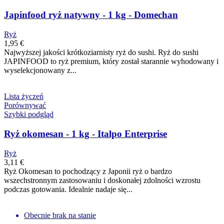
Japinfood ryż natywny - 1 kg - Domechan
Ryż
1,95 €
Najwyższej jakości krótkoziarnisty ryż do sushi. Ryż do sushi
JAPINFOOD to ryż premium, który został starannie wyhodowany i
wyselekcjonowany z...
Lista życzeń
Porównywać
Szybki podgląd
Ryż okomesan - 1 kg - Italpo Enterprise
Ryż
3,11 €
Ryż Okomesan to pochodzący z Japonii ryż o bardzo
wszechstronnym zastosowaniu i doskonałej zdolności wzrostu
podczas gotowania. Idealnie nadaje się...
Obecnie brak na stanie