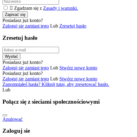

Zgadzam się z
Zasady i warunki.
Zapisać się
Posiadasz już konto?
Zaloguj się zamiast tego
Lub
Zresetuj hasło
Zresetuj hasło
Wysłać
Posiadasz już konto?
Zaloguj się zamiast tego
Lub
Stwórz nowe konto
Posiadasz już konto?
Zaloguj się zamiast tego
Lub
Stwórz nowe konto
Zapomniałeś hasła? Kliknij tutaj, aby zresetować hasło.
Lub
Połącz się z sieciami społecznościowymi
Anulować
Zaloguj sie