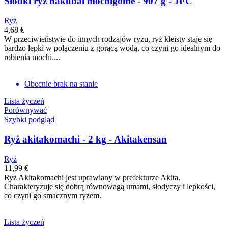
Słodki ryż hakubai mochigome - 907 g - JFC
Ryż
4,68 €
W przeciwieństwie do innych rodzajów ryżu, ryż kleisty staje się
bardzo lepki w połączeniu z gorącą wodą, co czyni go idealnym do
robienia mochi....
Obecnie brak na stanie
Lista życzeń
Porównywać
Szybki podgląd
Ryż akitakomachi - 2 kg - Akitakensan
Ryż
11,99 €
Ryż Akitakomachi jest uprawiany w prefekturze Akita.
Charakteryzuje się dobrą równowagą umami, słodyczy i lepkości,
co czyni go smacznym ryżem.
Lista życzeń