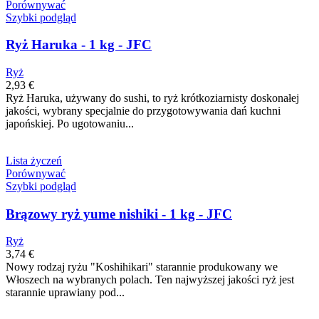
Porównywać
Szybki podgląd
Ryż Haruka - 1 kg - JFC
Ryż
2,93 €
Ryż Haruka, używany do sushi, to ryż krótkoziarnisty doskonałej
jakości, wybrany specjalnie do przygotowywania dań kuchni
japońskiej. Po ugotowaniu...
Lista życzeń
Porównywać
Szybki podgląd
Brązowy ryż yume nishiki - 1 kg - JFC
Ryż
3,74 €
Nowy rodzaj ryżu "Koshihikari" starannie produkowany we
Włoszech na wybranych polach. Ten najwyższej jakości ryż jest
starannie uprawiany pod...