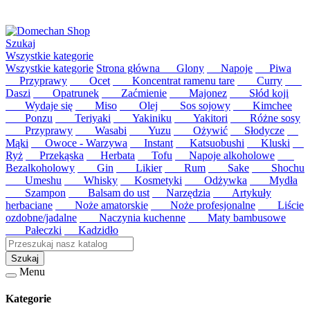
Szukaj
Wszystkie kategorie
Wszystkie kategorie
Strona główna
Glony
Napoje
Piwa
Przyprawy
Ocet
Koncentrat ramenu tare
Curry
Daszi
Opatrunek
Zaćmienie
Majonez
Słód koji
Wydaje się
Miso
Olej
Sos sojowy
Kimchee
Ponzu
Teriyaki
Yakiniku
Yakitori
Różne sosy
Przyprawy
Wasabi
Yuzu
Ożywić
Słodycze
Mąki
Owoce - Warzywa
Instant
Katsuobushi
Kluski
Ryż
Przekąska
Herbata
Tofu
Napoje alkoholowe
Bezalkoholowy
Gin
Likier
Rum
Sake
Shochu
Umeshu
Whisky
Kosmetyki
Odżywka
Mydła
Szampon
Balsam do ust
Narzędzia
Artykuły
herbaciane
Noże amatorskie
Noże profesjonalne
Liście
ozdobne/jadalne
Naczynia kuchenne
Maty bambusowe
Pałeczki
Kadzidło
Szukaj
Menu
Kategorie