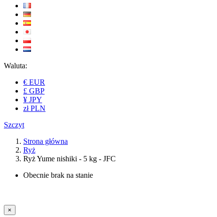
Waluta:
€ EUR
£ GBP
¥ JPY
zł PLN
Szczyt
Strona główna
Ryż
Ryż Yume nishiki - 5 kg - JFC
Obecnie brak na stanie
×