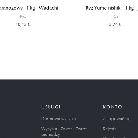
aranozowy - 1 kg - Wadachi
Ryż Yume nishiki - 1 kg -
Ryż
Ryż
10,13 €
3,74 €
USŁUGI
KONTO
Darmowa wysyłka
Zalogować się
Wysyłka - Zwrot - Zwrot
Rejestr
pieniędzy