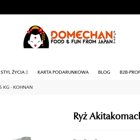
STYL ŻYCIA
KARTA PODARUNKOWA
BLOG
B2B-PRO
 5 KG - KOHNAN
Ryż Akitakomach