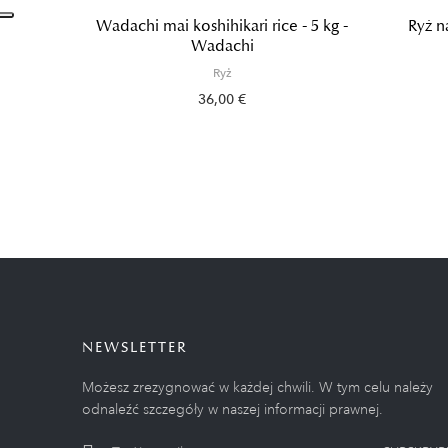
Wadachi mai koshihikari rice - 5 kg -
Ryż n
Wadachi
Ryż
36,00 €
NEWSLETTER
Możesz zrezygnować w każdej chwili. W tym celu należy
odnaleźć szczegóły w naszej informacji prawnej.