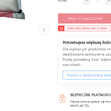
ILOŚĆ
BRAK W MAGAZYNIE
OBECNIE BRAK NA STANIE
Potrzebujesz większej ilośc
Dla wybranych produktów m
dedykowane zamówienie uzup
Podaj potrzebną ilość: odpow
warunkach.
Poproś o dedykowaną dos
BEZPIECZNE PŁATNOŚCI
Nasza strona opiera się na 
takich jak SSL