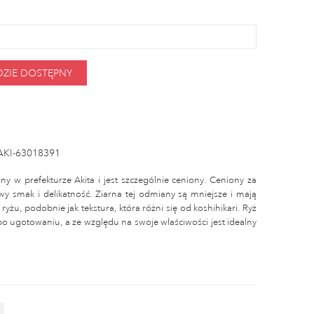
DZIE DOSTĘPNY
AKI-63018391
y w prefekturze Akita i jest szczególnie ceniony. Ceniony za
owy smak i delikatność. Ziarna tej odmiany są mniejsze i mają
yżu, podobnie jak tekstura, która różni się od koshihikari. Ryż
o ugotowaniu, a ze względu na swoje właściwości jest idealny