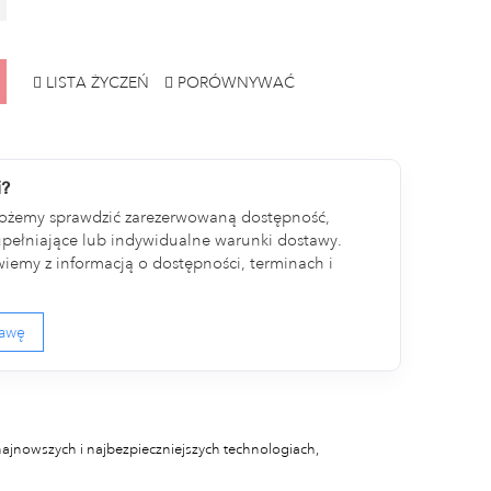
LISTA ŻYCZEŃ
PORÓWNYWAĆ
i?
ożemy sprawdzić zarezerwowaną dostępność,
ełniające lub indywidualne warunki dostawy.
iemy z informacją o dostępności, terminach i
tawę
najnowszych i najbezpieczniejszych technologiach,