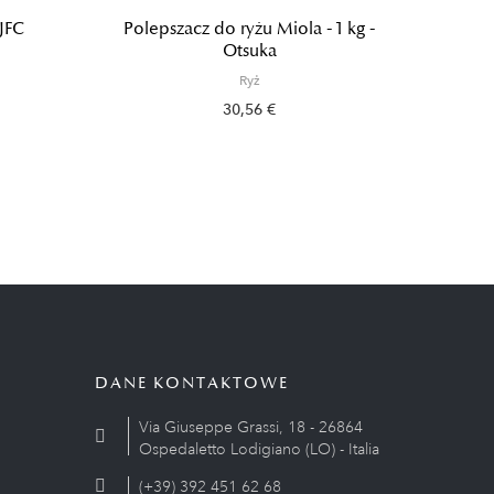
 JFC
Polepszacz do ryżu Miola - 1 kg -
Ryż
Otsuka
Ryż
30,56 €
DANE KONTAKTOWE
Via Giuseppe Grassi, 18 - 26864
Ospedaletto Lodigiano (LO) - Italia
(+39) 392 451 62 68