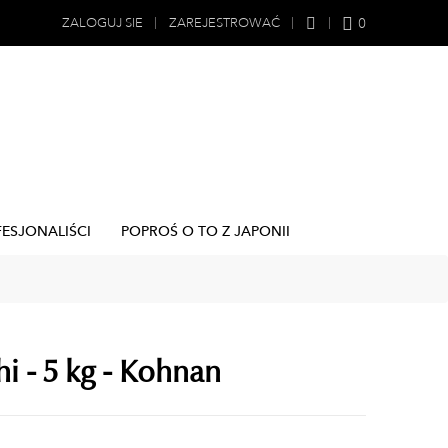
0
ZALOGUJ SIE
ZAREJESTROWAĆ
FESJONALIŚCI
POPROŚ O TO Z JAPONII
i - 5 kg - Kohnan