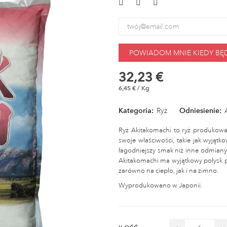
POWIADOM MNIE KIEDY BĘ
32,23 €
6,45 € / Kg
Kategoria:
Ryż
Odniesienie:
Ryż Akitakomachi to ryż produkowan
swoje właściwości, takie jak wyjątk
łagodniejszy smak niż inne odmiany r
Akitakomachi ma wyjątkowy połysk p
zarówno na ciepło, jak i na zimno.
Wyprodukowano w Japonii.