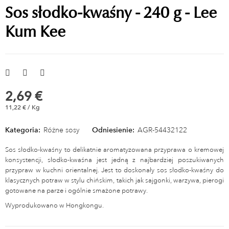
Sos słodko-kwaśny - 240 g - Lee
Kum Kee
2,69 €
11,22 € / Kg
Kategoria:
Różne sosy
Odniesienie:
AGR-54432122
Sos słodko-kwaśny to delikatnie aromatyzowana przyprawa o kremowej
konsystencji, słodko-kwaśna jest jedną z najbardziej poszukiwanych
przypraw w kuchni orientalnej. Jest to doskonały sos słodko-kwaśny do
klasycznych potraw w stylu chińskim, takich jak sajgonki, warzywa, pierogi
gotowane na parze i ogólnie smażone potrawy.
Wyprodukowano w Hongkongu.