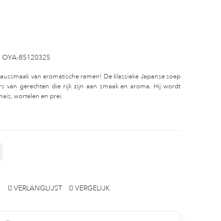
OYA-85120325
asaussmaak van aromatische ramen! De klassieke Japanse soep
rs van gerechten die rijk zijn aan smaak en aroma. Hij wordt
aïs, wortelen en prei.
VERLANGLIJST
VERGELIJK