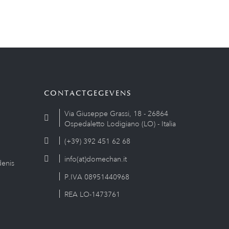
CONTACTGEGEVENS
Via Giuseppe Grassi, 18 - 26864
Ospedaletto Lodigiano (LO) - Italia
(+39) 392 451 62 68
info(at)domechan.it
enis
P.IVA 08951440968
REA LO-1473761