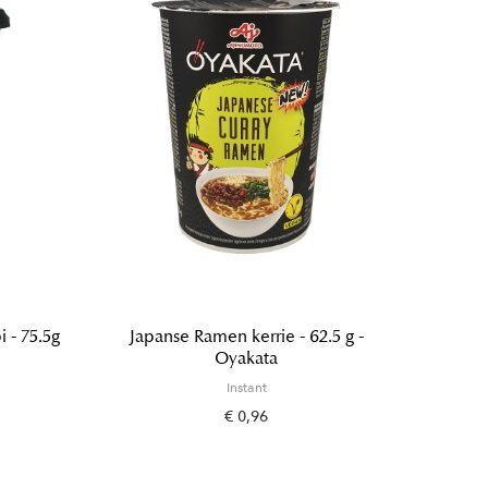
 - 75.5g
Japanse Ramen kerrie - 62.5 g -
Yak
Oyakata
Instant
€ 0,96