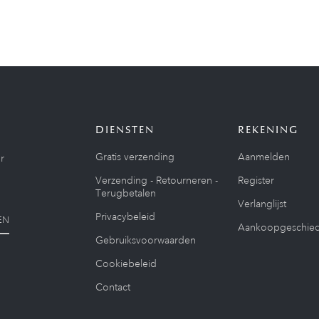
DIENSTEN
REKENING
Gratis verzending
Aanmelden
r
Verzending - Retourneren -
Register
Terugbetalen
Verlanglijst
Privacybeleid
EN
Aankoopgeschied
Gebruiksvoorwaarden
Cookiebeleid
Contact