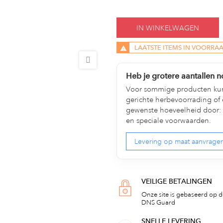
IN WINKELWAGEN
LAATSTE ITEMS IN VOORRA
Heb je grotere aantallen 
Voor sommige producten kun
gerichte herbevoorrading of 
gewenste hoeveelheid door: 
en speciale voorwaarden.
Levering op maat aanvrage
VEILIGE BETALINGEN
Onze site is gebaseerd op de
DNS Guard
SNELLE LEVERING