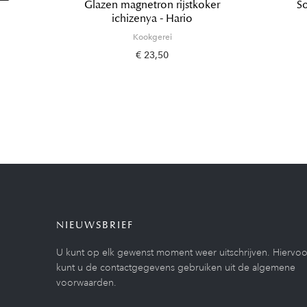
Glazen magnetron rijstkoker
So
ichizenya - Hario
Kookgerei
€ 23,50
NIEUWSBRIEF
U kunt op elk gewenst moment weer uitschrijven. Hiervoo
kunt u de contactgegevens gebruiken uit de algemene
voorwaarden.