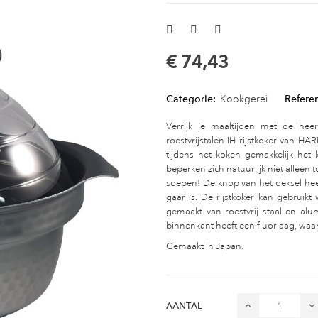
€ 74,43
Categorie:
Kookgerei
Referen
Verrijk je maaltijden met de heerl
roestvrijstalen IH rijstkoker van HA
tijdens het koken gemakkelijk het
beperken zich natuurlijk niet alleen t
soepen! De knop van het deksel heef
gaar is. De rijstkoker kan gebruikt
gemaakt van roestvrij staal en al
binnenkant heeft een fluorlaag, waardo
Gemaakt in Japan.
AANTAL