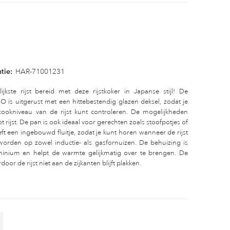
tie:
HAR-71001231
ijkste rijst bereid met deze rijstkoker in Japanse stijl! De
RIO is uitgerust met een hittebestendig glazen deksel, zodat je
 kookniveau van de rijst kunt controleren. De mogelijkheden
ot rijst. De pan is ook ideaal voor gerechten zoals stoofpotjes of
t een ingebouwd fluitje, zodat je kunt horen wanneer de rijst
 worden op zowel inductie- als gasfornuizen. De behuizing is
uminium en helpt de warmte gelijkmatig over te brengen. De
or de rijst niet aan de zijkanten blijft plakken.