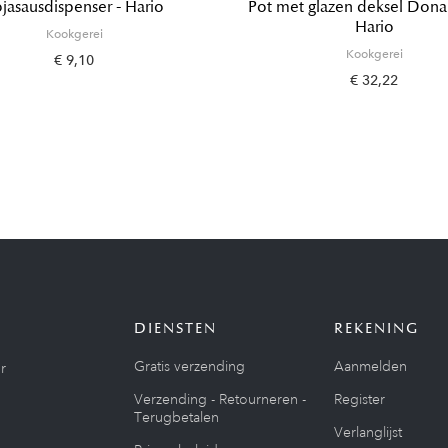
jasausdispenser - Hario
Pot met glazen deksel Dona
Hario
Kookgerei
Kookgerei
€ 9,10
€ 32,22
DIENSTEN
REKENING
Gratis verzending
Aanmelden
r
Verzending - Retourneren -
Register
Terugbetalen
Verlanglijst