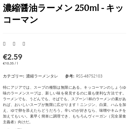
濃縮醤油ラーメン 250ml - キッ
コーマン
€2.59
€10.35 / l
カテゴリー:
濃縮ラーメンタレ
参考:
RSS-48752103
特にアジアでは、スープの種類は無限にある。キッコーマンのしょうゆ
味のラーメンスープは、新しい味を発見するのに最も便利な方法です。
ラーメンでも、うどんでも、そばでも、スプーン1杯のラーメンの素があ
れば、おいしいスープが無限に広がります！ニンジン、白菜、ハムを加
え、ゆで卵を添えたらどうだろう。辛いのが好きなら、味噌やキムチを
加えてもいい。素早く簡単に調理でき、もちろんヴィーガン（完全菜食
主義者）向けだ。